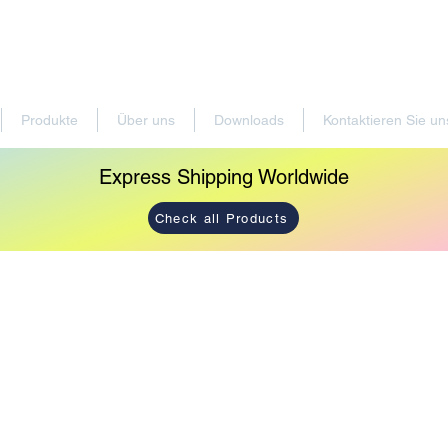
Produkte
Über uns
Downloads
Kontaktieren Sie un
Express Shipping Worldwide
Check all Products