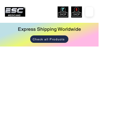
Express Shipping Worldwide
Check all Products
Store
/
Urology