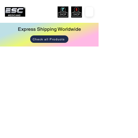
Express Shipping Worldwide
Check all Products
Store
/
Urology