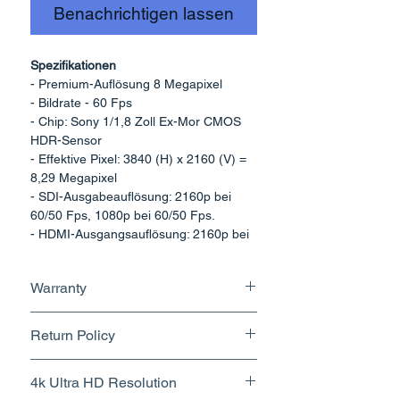
Benachrichtigen lassen
Spezifikationen
- Premium-Auflösung 8 Megapixel
- Bildrate - 60 Fps
- Chip: Sony 1/1,8 Zoll Ex-Mor CMOS
HDR-Sensor
- Effektive Pixel: 3840 (H) x 2160 (V) =
8,29 Megapixel
- SDI-Ausgabeauflösung: 2160p bei
60/50 Fps, 1080p bei 60/50 Fps.
- HDMI-Ausgangsauflösung: 2160p bei
60/50 Fps, 1080p bei 60/50 Fps.
- Ausgabeformat: HDMI, EX-SDI
Warranty
- Montageanschluss – C-Mount
- Menü - Unterstützungstastenfunktion
1 Year
- Eingebauter Lüfter zur Steuerung der
Return Policy
Hitze
- Aufnahmeauflösung: 4k Ultra HD
Returnable upto 10 Days.
4k Ultra HD Resolution
60fps.
Know More