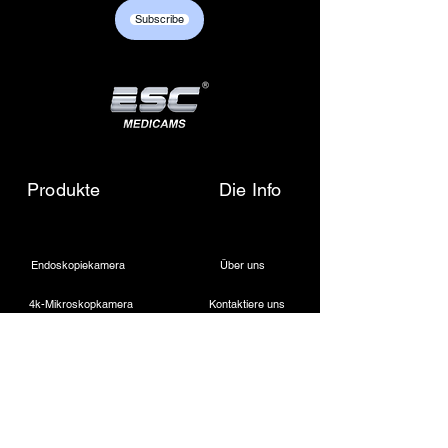
+917217838586 /
6.) Software-CD
Subscribe
sales01@escmedicams.com
Produkte
Die Info
Endoskopiekamera
Über uns
4k-Mikroskopkamera
Kontaktiere uns
Medizinische LED-Lichtquelle
Schreiben Sie uns eine E-Mail
Drahtloser Dentalscheinwerfer
Rufen Sie uns an
Laparoskopische Kamera