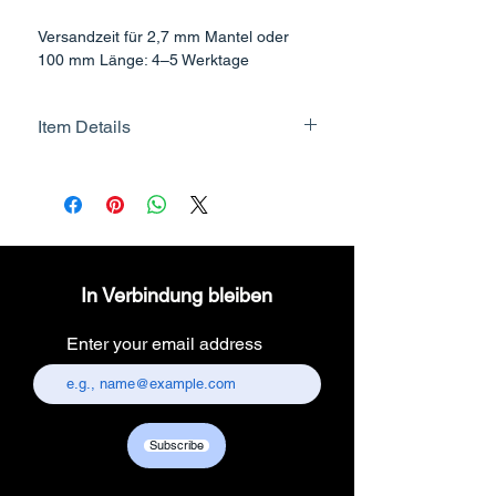
Versandzeit für 2,7 mm Mantel oder
100 mm Länge: 4–5 Werktage
Item Details
Brand Name - ESC Medicams
Manufacturer/Packer -
Electronics Services Centre
Country of Origin - India
Unit Count - 1 Count
In Verbindung bleiben
Packer Contact Information :
Electronics Services Centre,
Enter your email address
157, old lajpat rai market,
chandni chowk, delhi-110006.
Customer care contact details :
+917217838586 /
Subscribe
sales01@escmedicams.com