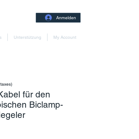
Anmelden
s
Unterstützung
My Account
 taxes)
Kabel für den
pischen Biclamp-
iegeler
is