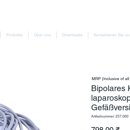
Produkte
Über uns
Downloads
Kontaktieren Sie un
MRP (Inclusive of all
Bipolares 
laparosko
Gefäßvers
Artikelnummer: 257.000
Pre