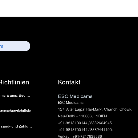
n - India
Count
nformation : Electronics
 157, old lajpat rai market,
s
 delhi-110006.
ntact details :
 / sales01@escmedicams.com
Richtlinien
Kontakt
Terms & amp; Bedingungen
ESC Medicams
ESC Medicams
157, Alter Lajpat Rai-Markt, Chandni Chowk,
tenschutzrichtlinie
Neu-Delhi – 110006, INDIEN
+91-9818100144 / 8882664945
Versand- und Zahlungsinformationen
+91-9818700144 / 8882441190.
Verkauf: +91-7217838586