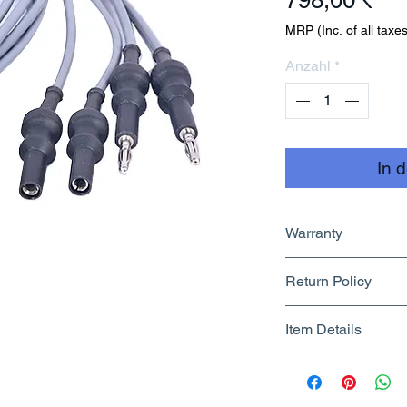
798,00 ₹
MRP (Inc. of all taxes
Anzahl
*
In 
Warranty
No Warranty
Return Policy
Returnable upto 7
Item Details
Know More
Brand Name - 
Manufacturer/Pa