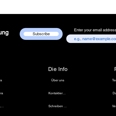
Centre
Country of Origi
Unit Count - 1 
Packer Contact I
Services Centre,
Enter your email addres
chandni chowk,
dung
Subscribe
Customer care co
+917217838586
Die Info
ra
Über uns
ra
Kontaktiere uns
Da
Medizinische LED-Lichtquelle
Schreiben Sie uns eine E-Mail