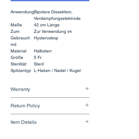
Anwendung
Bipolare Dissektion,
Verdampfungselektrode
Maße
42 cm Länge
Zum
Zur Verwendung im
Gebrauch
Hysteroskop
mit
Material
Halbstarr
Größe
5 Fr.
Sterilität
Steril
Spitzentyp
L-Haken / Nadel / Kugel
(Option)
Modell
Bipolare Elektrode
Warranty
No Warranty
Return Policy
Returnable upto 7 Days.
Item Details
Know More
Brand Name - ESC Medicams