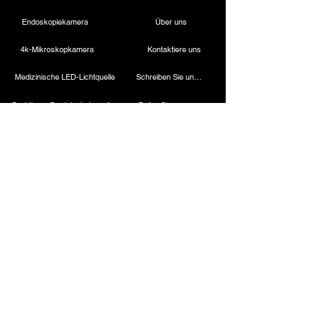
Endoskopiekamera
Über uns
4k-Mikroskopkamera
Kontaktiere uns
Medizinische LED-Lichtquelle
Schreiben Sie uns eine E-Mail
Drahtloser Dentalscheinwerfer
Rufen Sie uns an
Laparoskopische Kamera
Kautermaschine
Starres Endoskop
Laparoskopische Instrumente
Kontakt
ESC Medicams
ESC Medicams