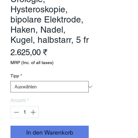
Hysteroskopie,
bipolare Elektrode,
Haken, Nadel,
Kugel, halbstarr, 5 fr
Preis
2.625,00 ₹
MRP (Inc. of all taxes)
Tipp
*
Anzahl
*
In den Warenkorb