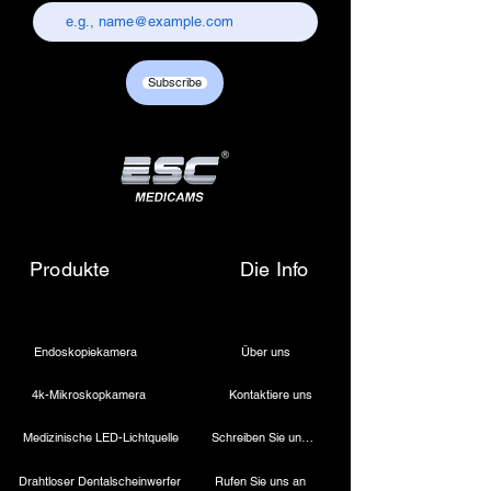
chandni chowk, delhi-110006.
Customer care contact details :
+917217838586 /
Subscribe
sales01@escmedicams.com
Produkte
Die Info
Endoskopiekamera
Über uns
4k-Mikroskopkamera
Kontaktiere uns
Medizinische LED-Lichtquelle
Schreiben Sie uns eine E-Mail
Drahtloser Dentalscheinwerfer
Rufen Sie uns an