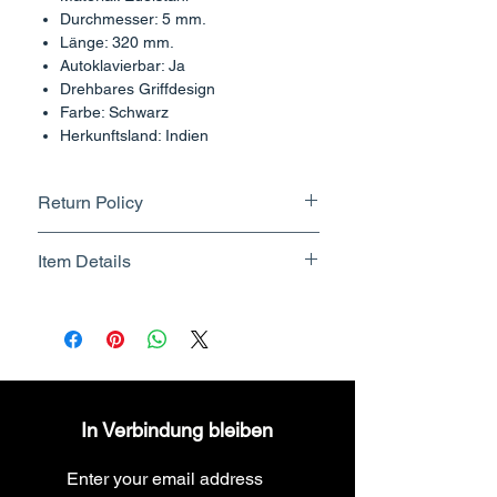
Durchmesser: 5 mm.
Länge: 320 mm.
Autoklavierbar: Ja
Drehbares Griffdesign
Farbe: Schwarz
Herkunftsland: Indien
Return Policy
Returnable upto 10 Days.
Item Details
Know More
Brand Name - ESC Medicams
Manufacturer/Packer -
Electronics Services Centre
Country of Origin - India
Unit Count - 1 Count
In Verbindung bleiben
Packer Contact Information :
Electronics Services Centre,
Enter your email address
157, old lajpat rai market,