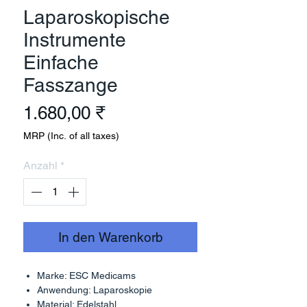
Laparoskopische
Instrumente
Einfache
Fasszange
Preis
1.680,00 ₹
MRP (Inc. of all taxes)
Anzahl
*
In den Warenkorb
Marke: ESC Medicams
Anwendung: Laparoskopie
Material: Edelstahl