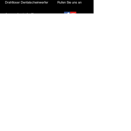
Drahtloser Dentalscheinwerfer
Rufen Sie uns an
Laparoskopische Kamera
Kautermaschine
Starres Endoskop
Laparoskopische Instrumente
Kontakt
ESC Medicams
ESC Medicams
157, Alter Lajpat Rai-Markt, Chandni Chowk,
Neu-Delhi – 110006, INDIEN
+91-9818100144
/
8882664945
+91-9818700144
/
8882441190
.
Verkauf: +91-7217838586
+91-11-23866777
E-Mail:
info@escmedams.com
/
sales01@escmedams.com