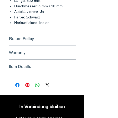
Länge: 320 mm.
Durchmesser: 5 mm / 10 mm
Autoklavierbar: Ja
Farbe: Schwarz
Herkunftsland: Indien
Return Policy
Returnable upto 7 Days.
Warranty
Know More
No Warranty
Item Details
Brand Name - ESC Medicams
Manufacturer/Packer -
Electronics Services Centre
Country of Origin - India
Unit Count - 1 Count
In Verbindung bleiben
Packer Contact Information :
Electronics Services Centre,