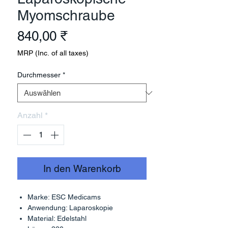
Myomschraube
Preis
840,00 ₹
MRP (Inc. of all taxes)
Durchmesser
*
Anzahl
*
In den Warenkorb
Marke: ESC Medicams
Anwendung: Laparoskopie
Material: Edelstahl