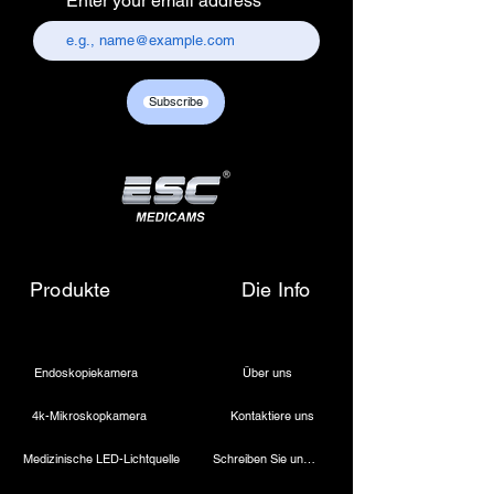
Enter your email address
157, old lajpat rai market,
chandni chowk, delhi-110006.
Customer care contact details :
+917217838586 /
Subscribe
sales01@escmedicams.com
Produkte
Die Info
Endoskopiekamera
Über uns
4k-Mikroskopkamera
Kontaktiere uns
Medizinische LED-Lichtquelle
Schreiben Sie uns eine E-Mail