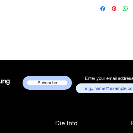
Brand Name - 
Manufacturer/Pa
Centre
Country of Origi
Unit Count - 1 
Packer Contact I
Services Centre,
chandni chowk,
Customer care co
+917217838586
Enter your email addres
dung
Subscribe
Die Info