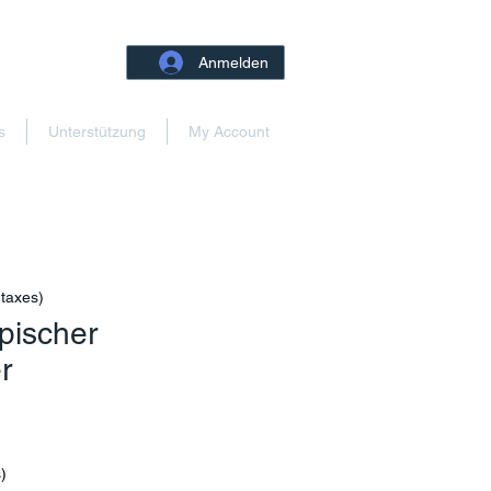
Anmelden
s
Unterstützung
My Account
 taxes)
pischer
r
reis
)