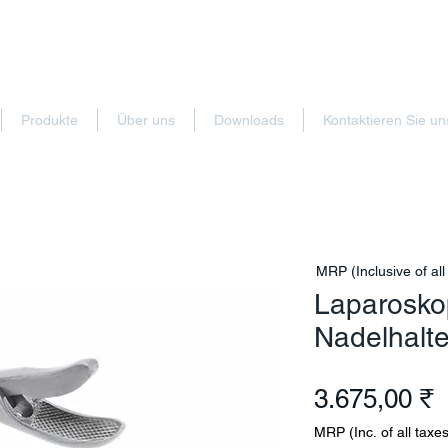
Produkte
Über uns
Downloads
Kontaktieren Sie un
MRP (Inclusive of all
Laparosko
Nadelhalte
P
3.675,00 ₹
MRP (Inc. of all taxes