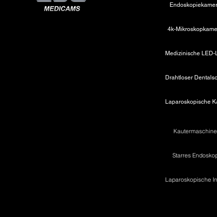
Endoskopiekame
4k-Mikroskopkame
Kautermaschin
Starres Endosko