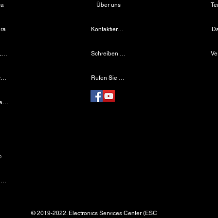
ra
Über uns
ra
Kontaktiere uns
Da
Medizinische LED-Lichtquelle
Schreiben Sie uns eine E-Mail
Drahtloser Dentalscheinwerfer
Rufen Sie uns an
Laparoskopische Kamera
e
p
Laparoskopische Instrumente
© 2019-2022. Electronics Services Center (ESC