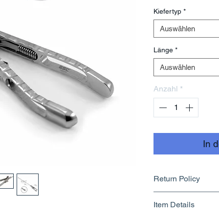
Kiefertyp
*
Auswählen
Länge
*
Auswählen
Anzahl
*
In 
Return Policy
Returnable upto 7
Item Details
Know More