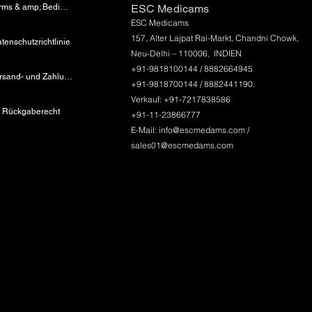
Terms & amp; Bedingungen
ESC Medicams
ESC Medicams
157, Alter Lajpat Rai-Markt, Chandni Chowk,
tenschutzrichtlinie
Neu-Delhi – 110006, INDIEN
+91-9818100144 / 8882664945
Versand- und Zahlungsinformationen
+91-9818700144 / 8882441190.
Verkauf: +91-7217838586
Rückgaberecht
+91-11-23866777
E-Mail:
info@escmedams.com
/
sales01@escmedams.com