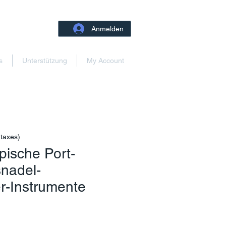
Anmelden
s
Unterstützung
My Account
 taxes)
pische Port-
snadel-
r-Instrumente
reis