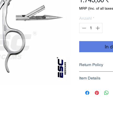
1.743,00 ₹
MRP (Inc. of all taxes
Anzahl
*
In 
Return Policy
Returnable upto 7
Item Details
Know More
Brand Name - 
Manufacturer/Pa
Centre
Country of Origi
Unit Count - 1 