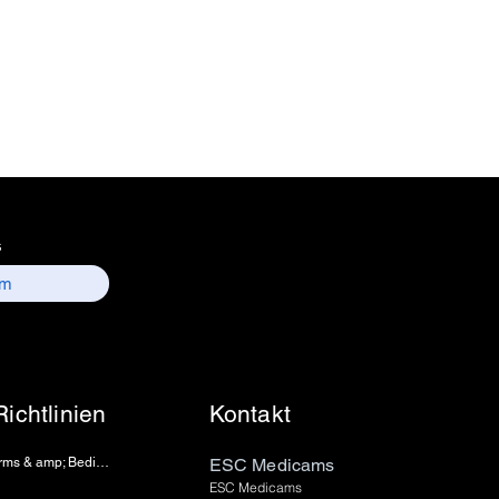
nformation : Electronics
 157, old lajpat rai market,
 delhi-110006.
ntact details :
 / sales01@escmedicams.com
s
Richtlinien
Kontakt
Terms & amp; Bedingungen
ESC Medicams
ESC Medicams