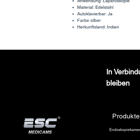
Anwendung: Laparoskopie
Material: Edelstahl
Autoklavierbar: Ja
Farbe silber
Herkunftsland: Indien
In Verbin
bleiben
Produkte
Endoskopiekame