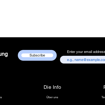
Packer Contact I
Services Centre,
chandni chowk,
Customer care co
+917217838586
Enter your email addres
dung
Subscribe
Die Info
ra
Über uns