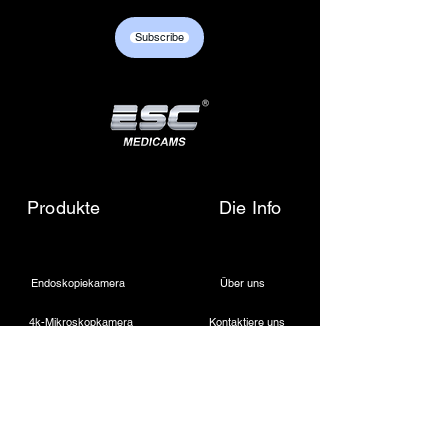
Customer care contact details :
+917217838586 /
Subscribe
sales01@escmedicams.com
Produkte
Die Info
Endoskopiekamera
Über uns
4k-Mikroskopkamera
Kontaktiere uns
Medizinische LED-Lichtquelle
Schreiben Sie uns eine E-Mail
Drahtloser Dentalscheinwerfer
Rufen Sie uns an
Laparoskopische Kamera