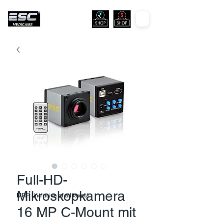
Full-HD-
Mikroskopkamera
MRP (Inclusive of all taxes)
16 MP C-Mount mit