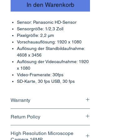
In den Warenkorb
Sensor: Panasonic HD-Sensor
Sensorgröße: 1/2,3 Zoll
Pixelgröße: 2,2 µm
Vorschauauflösung: 1920 x 1080
Auflösung der Standbildaufnahme:
4608 x 3456
Auflösung der Videoaufnahme: 1920
x 1080
Video-Framerate: 30fps
SD-Karte, 30 fps USB, 30 fps
HDMI-Aufnahmemedium: SD-Karte
(4G)
Warranty
Belichtungszeit: 1/1000 – 10 s
Belichtungsmodi: Automatisch,
1 Year
Manuelle Einstellungen: Verstärkung,
Return Policy
Gamma, Sättigung, Kontrast
Weißabgleich: Automatisch, Manuell
Returnable upto 10 Days.
High Resolution Microscope
Schnittstellen: USB 2.0,
Know More
Camera 16MP