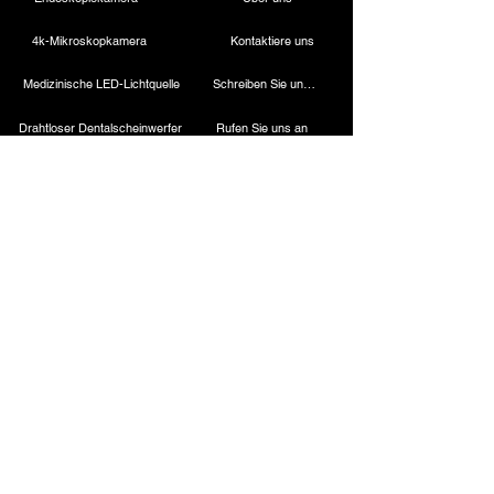
4k-Mikroskopkamera
Kontaktiere uns
Medizinische LED-Lichtquelle
Schreiben Sie uns eine E-Mail
Drahtloser Dentalscheinwerfer
Rufen Sie uns an
Laparoskopische Kamera
Kautermaschine
Starres Endoskop
Laparoskopische Instrumente
Kontakt
ESC Medicams
ESC Medicams
157, Alter Lajpat Rai-Markt, Chandni Chowk,
Neu-Delhi – 110006, INDIEN