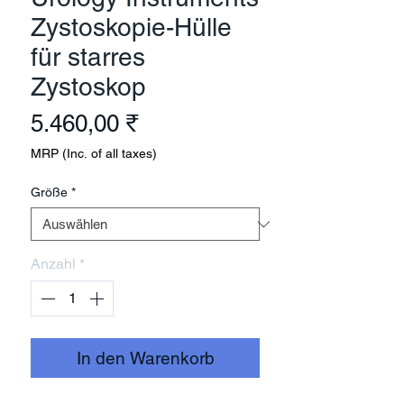
Zystoskopie-Hülle
für starres
Zystoskop
Preis
5.460,00 ₹
MRP (Inc. of all taxes)
Größe
*
Anzahl
*
In den Warenkorb