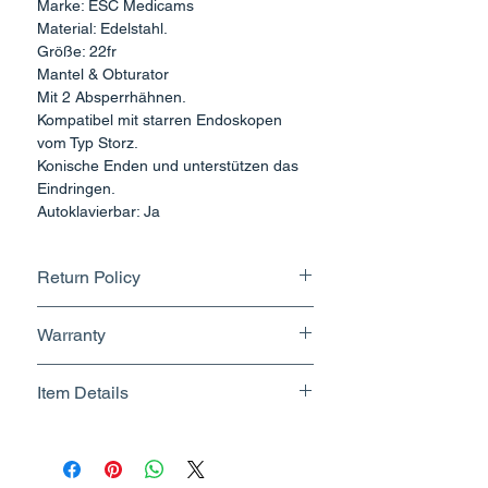
Marke: ESC Medicams
Material: Edelstahl.
Größe: 22fr
Mantel & Obturator
Mit 2 Absperrhähnen.
Kompatibel mit starren Endoskopen
vom Typ Storz.
Konische Enden und unterstützen das
Eindringen.
Autoklavierbar: Ja
Return Policy
Returnable upto 7 Days.
Warranty
Know More
No Warranty
Item Details
Brand Name - ESC Medicams
Manufacturer/Packer -
Electronics Services Centre