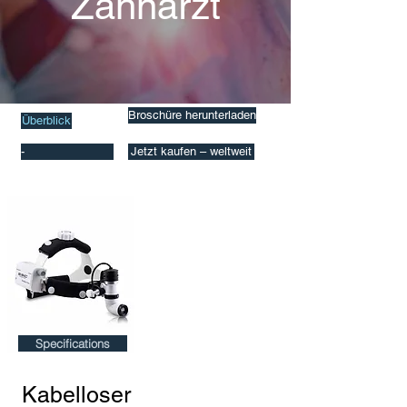
Zahnarzt
Broschüre herunterladen
Überblick
-
Jetzt kaufen – weltweit
Specifications
Kabelloser