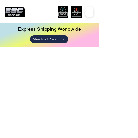
Express Shipping Worldwide
Check all Products
Store
/
Urology