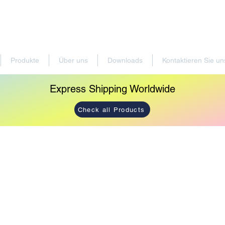
Produkte
Über uns
Downloads
Kontaktieren Sie un
Express Shipping Worldwide
Check all Products