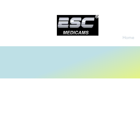
Home
Store
/
Endoscopy Camera