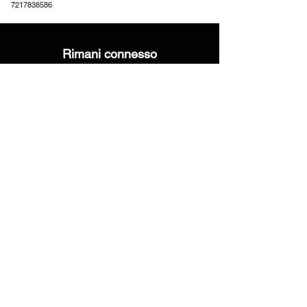
7217838586
giorni lavorativi.
Rimani connesso
Enter your email address
Subscribe
Prodotti
Informa
zioni