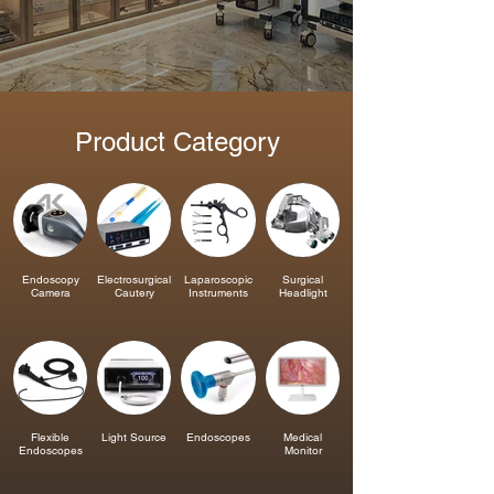
Product Category
Endoscopy
Electrosurgical
Laparoscopic
Surgical
Camera
Cautery
Instruments
Headlight
Flexible
Light Source
Endoscopes
Medical
Endoscopes
Monitor