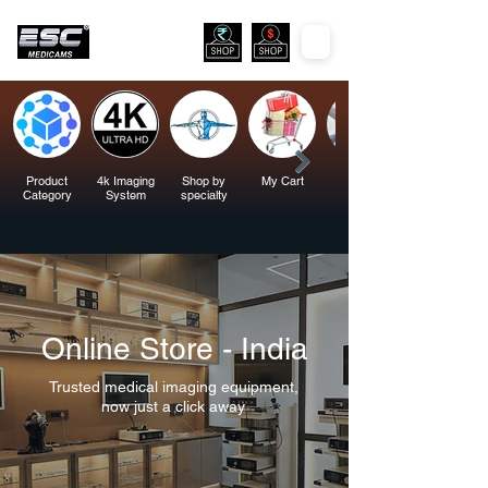
Product
4k Imaging
Shop by
My Cart
Category
System
specialty
Online Store - India
Trusted medical imaging equipment,
now just a click away