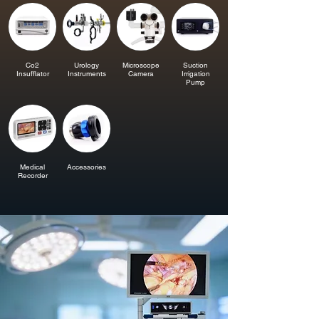
Co2
Urology
Microscope
Suction
Insufflator
Instruments
Camera
Irrigation
Pump
Medical
Accessories
Recorder