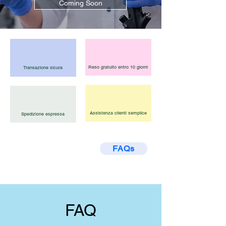
Coming Soon
Reso gratuito entro 10 giorni
Transazione sicura
Assistenza clienti semplice
Spedizione espressa
Have any doubts about
FAQs
Shipping, Warranty and After-
sale service ?
Check FAQs section below.
FAQ