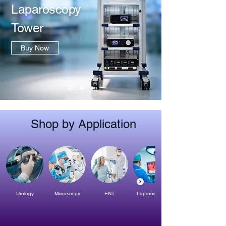
Laparoscopy
Tower
Buy Now
Shop by Application
Urology
Microscopy
ENT
Laparoscopy