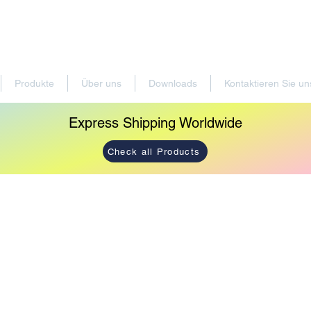
Produkte
Über uns
Downloads
Kontaktieren Sie un
Express Shipping Worldwide
Check all Products