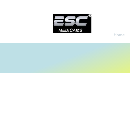
Home
Store
/
Endoscopy Led Light Source