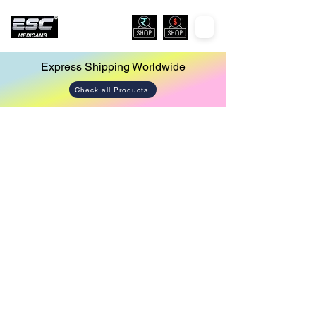
Express Shipping Worldwide
Check all Products
Store
/
Urology