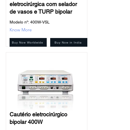
eletrocirúrgica com selador
de vasos e TURP bipolar
Modelo nº: 400W-VSL
Know More
Buy Now Worldwide
Buy Now in India
Cautério eletrocirúrgico
bipolar 400W