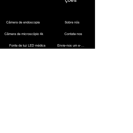
Câmera de endoscopia
Sobre nós
Câmera de microscópio 4k
Contate-nos
Fonte de luz LED médica
Envie-nos um e-mail
Farol odontológico sem fio
Call Us
Câmera Laparoscópica
Máquina de cauterização
Endoscópio rígido
Instrumentos Laparoscópicos
Contato