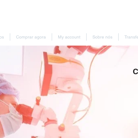
os
Comprar agora
My account
Sobre nós
Transf
C