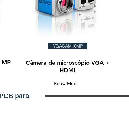
VGACAM10MP
3 MP
Câmera de microscópio VGA +
HDMI
Know More
 PCB para