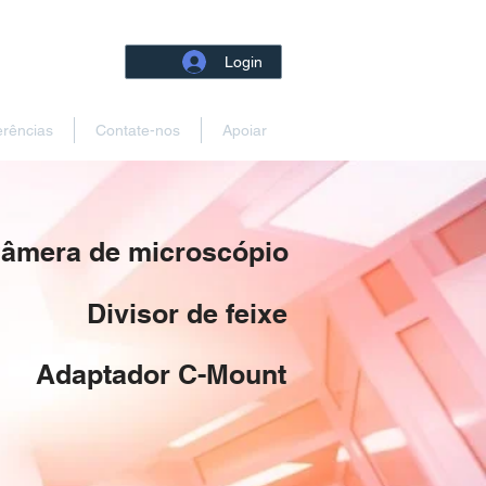
Login
erências
Contate-nos
Apoiar
âmera de microscópio
Divisor de feixe
Adaptador C-Mount