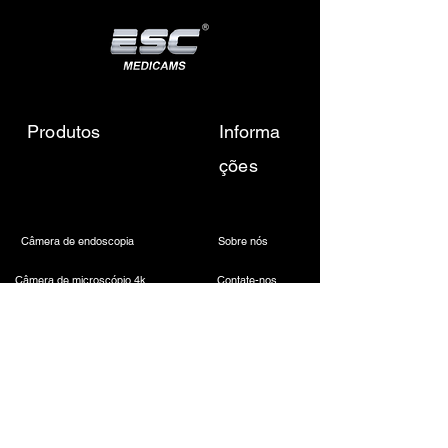
Produtos
Informa
ções
Câmera de endoscopia
Sobre nós
Câmera de microscópio 4k
Contate-nos
Fonte de luz LED médica
Envie-nos um e-mail
Farol odontológico sem fio
Call Us
Câmera Laparoscópica
Máquina de cauterização