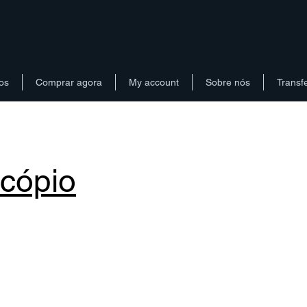
os
Comprar agora
My account
Sobre nós
Transf
cópio