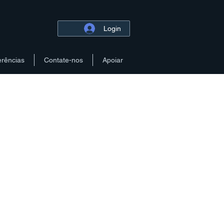
Login
erências
Contate-nos
Apoiar