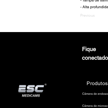
- Tampa de safi
- Alta profundid
Previous
Fique
conectado
Produtos
C