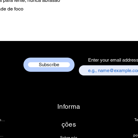
ra para lente, nunca abrasão
ade de foco
Enter your email addres
Subscribe
Informa
Câmera de endoscopia
T
ções
âmera de microscópio 4k
Sobre nós