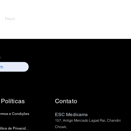
Next
s
Políticas
Contato
ermos e Condições
ESC Medicams
157, Antigo Mercado Lajpat Rai, Chandni
Chowk,
política de Privacidade