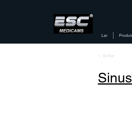
Lar
Produt
< Voltar
Sinus