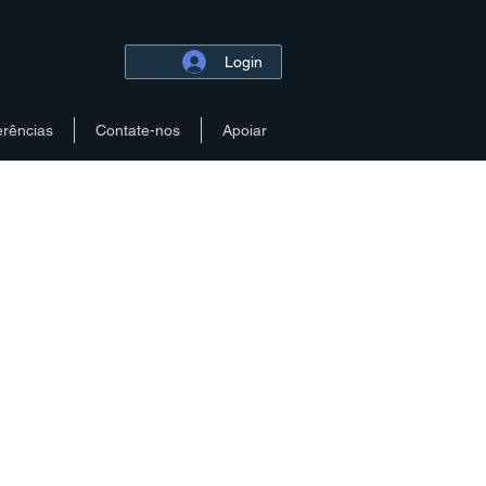
Login
erências
Contate-nos
Apoiar