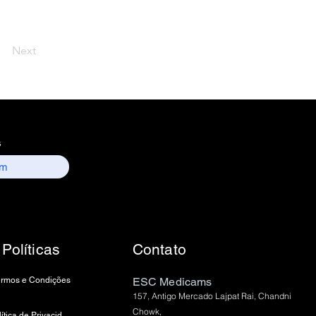
Next
s
Políticas
Contato
ermos e Condições
ESC Medicams
157, Antigo Mercado Lajpat Rai, Chandni
Chowk,
política de Privacidade