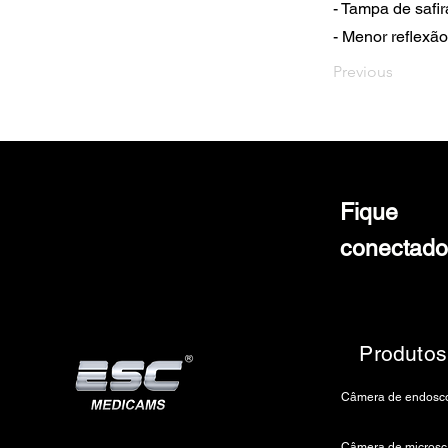
- Tampa de safi
- Menor reflexão
Previous
Fique
conectado
Produtos
C