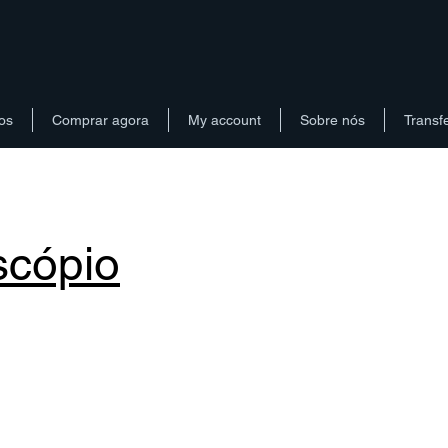
os
Comprar agora
My account
Sobre nós
Transf
scópio