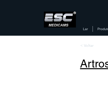
Lar
Produt
< Voltar
Artro