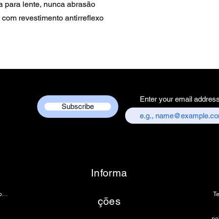
ra para lente, nunca abrasão
 com revestimento antirreflexo
Enter your email addres
Subscribe
Informa
Câmera de endoscopia
T
ções
âmera de microscópio 4k