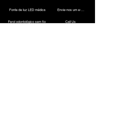
Fonte de luz LED médica
Envie-nos um e-mail
Farol odontológico sem fio
Call Us
Câmera Laparoscópica
Máquina de cauterização
Endoscópio rígido
Instrumentos Laparoscópicos
Contato
ESC Medicams
157, Antigo Mercado Lajpat Rai, Chandni Chowk,
Nova Déli - 110006, ÍNDIA
+91-9818100144
/
8882664945
+91-9818700144
/
8882441190
.
Vendas:
+91-7217838586