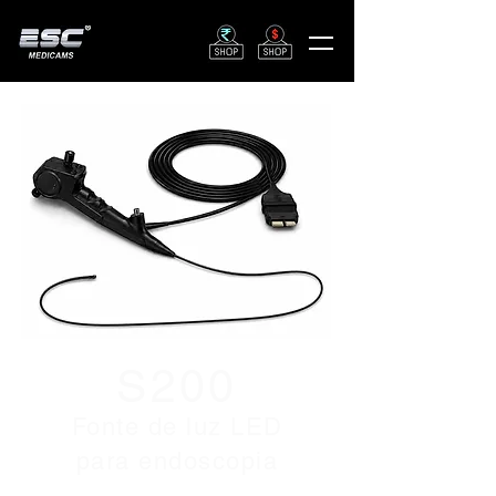
S200
Fonte de luz LED
para endoscopia