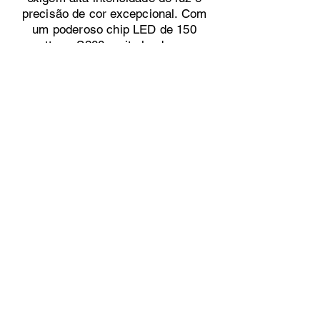
precisão de cor excepcional. Com
um poderoso chip LED de 150
watts, a S200 emite luz branca
brilhante que melhora
significativamente a visibilidade
durante procedimentos cirúrgicos.
Apresentando a Fonte de Luz LED S200
— uma solução de iluminação avançada
projetada especificamente para aplicações
cirúrgicas que exigem alta intensidade de
luz e precisão de cor excepcional. Com um
poderoso chip LED de 150 watts, a S200
emite luz branca brilhante que melhora
significativamente a visibilidade durante
procedimentos cirúrgicos.
Fique conectado