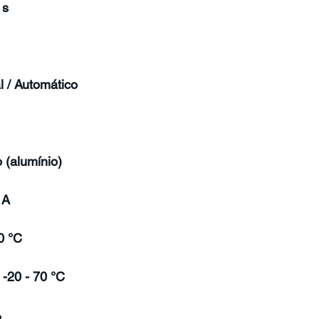
 s
 / Automático
 (alumínio)
 A
0 °C
-20 - 70 °C
%