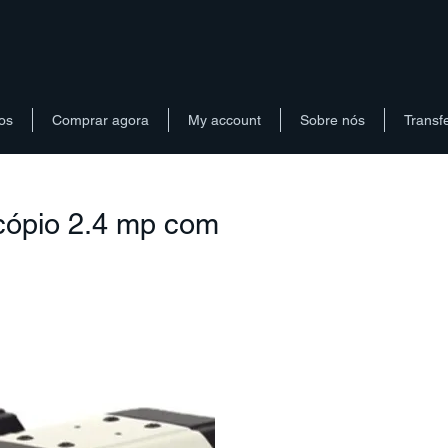
os
Comprar agora
My account
Sobre nós
Transf
cópio 2.4 mp com