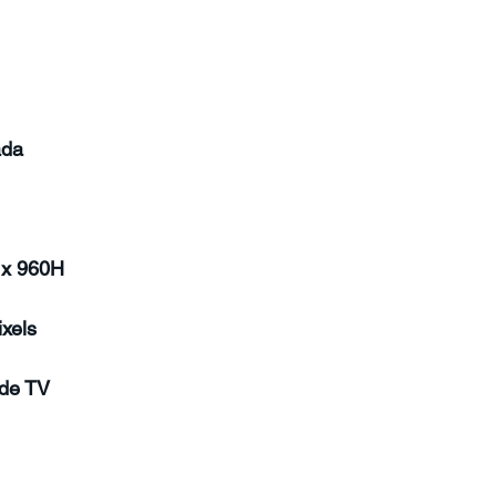
ada
 x 960H
xels
 de TV