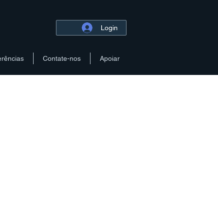
Login
erências
Contate-nos
Apoiar