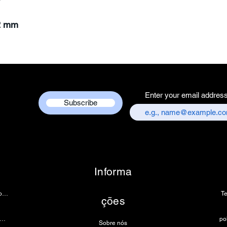
2 mm
Enter your email addres
Subscribe
Informa
Câmera de endoscopia
T
ções
âmera de microscópio 4k
Sobre nós