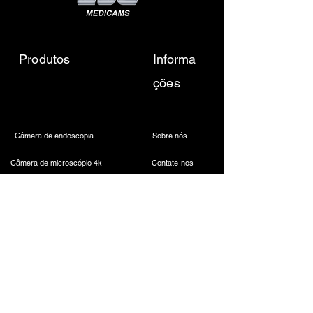
Produtos
Informa
ções
Câmera de endoscopia
Sobre nós
Câmera de microscópio 4k
Contate-nos
Fonte de luz LED médica
Envie-nos um e-mail
Farol odontológico sem fio
Call Us
Câmera Laparoscópica
Máquina de cauterização
Endoscópio rígido