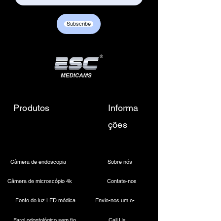
Subscribe
Produtos
Informa
ções
Câmera de endoscopia
Sobre nós
Câmera de microscópio 4k
Contate-nos
Fonte de luz LED médica
Envie-nos um e-mail
Farol odontológico sem fio
Call Us