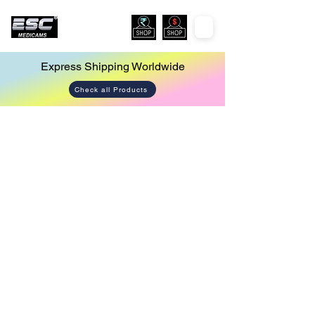
Express Shipping Worldwide
Check all Products
Store
/
Cautery Machine