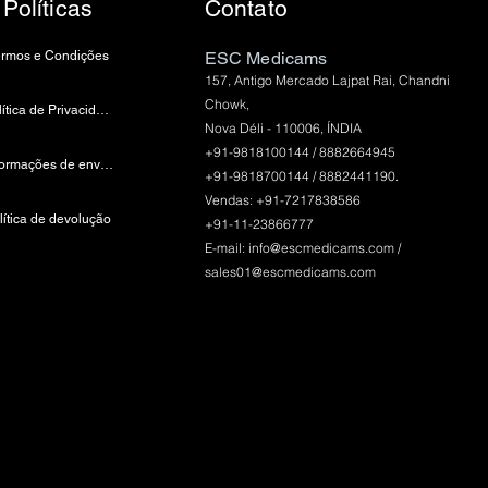
Políticas
Contato
ermos e Condições
ESC Medicams
157, Antigo Mercado Lajpat Rai, Chandni
Chowk,
política de Privacidade
Nova Déli - 110006, ÍNDIA
+91-9818100144 / 8882664945
Informações de envio e pagamento
+91-9818700144 / 8882441190.
Vendas: +91-7217838586
lítica de devolução
+91-11-23866777
E-mail:
info@escmedicams.com
/
sales01@escmedicams.com