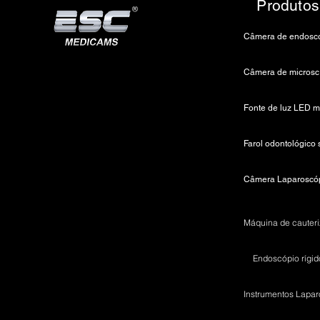
Produtos
C
Endoscópio rígid