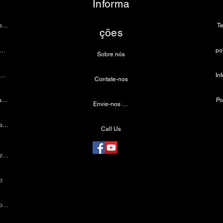
Informa
Câmera de endoscopia
T
ções
âmera de microscópio 4k
Sobre nós
Fonte de luz LED médica
Contate-nos
Farol odontológico sem fio
Po
Envie-nos um e-mail
Câmera Laparoscópica
Call Us
Máquina de cauterização
o
Instrumentos Laparoscópicos