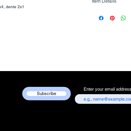
Item Details
Know More
2x4, dente 2x1
Brand Name - 
Manufacturer/Pa
Centre
Country of Origi
Unit Count - 1 
Packer Contact I
Services Centre,
chandni chowk,
Customer care co
+917217838586
Enter your email addres
Subscribe