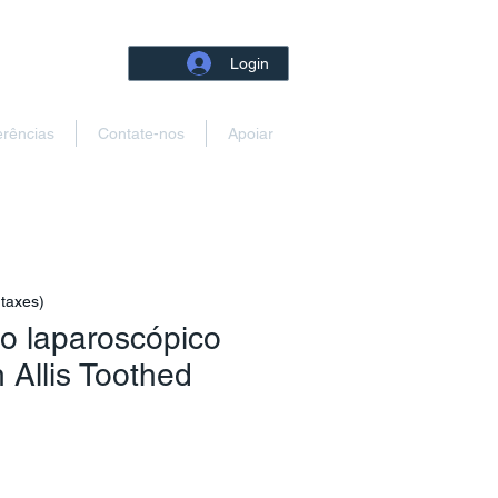
Login
erências
Contate-nos
Apoiar
 taxes)
o laparoscópico
 Allis Toothed
reço