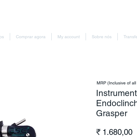
os
Comprar agora
My account
Sobre nós
Transf
MRP (Inclusive of all
Instrument
Endoclinch
Grasper
P
₹ 1.680,00