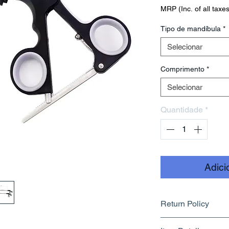
MRP (Inc. of all taxes
Tipo de mandíbula
*
Selecionar
Comprimento
*
Selecionar
Quantidade
*
Adici
Return Policy
Returnable upto 7