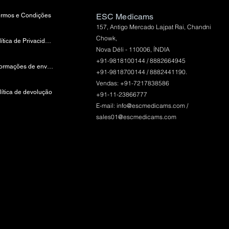
ermos e Condições
ESC Medicams
157, Antigo Mercado Lajpat Rai, Chandni
Chowk,
política de Privacidade
Nova Déli - 110006, ÍNDIA
+91-9818100144 / 8882664945
Informações de envio e pagamento
+91-9818700144 / 8882441190.
Vendas: +91-7217838586
lítica de devolução
+91-11-23866777
E-mail:
info@escmedicams.com
/
sales01@escmedicams.com