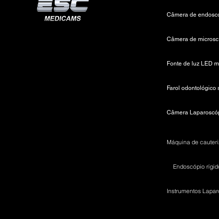
C
Endoscópio rígid