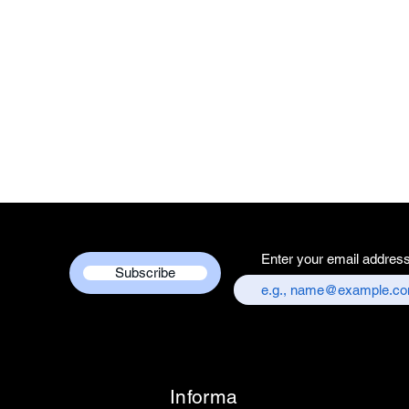
Country of Origi
Unit Count - 1 
Packer Contact I
Services Centre,
chandni chowk,
Customer care co
+917217838586
Enter your email addres
Subscribe
Informa