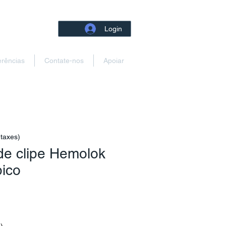
Login
erências
Contate-nos
Apoiar
 taxes)
de clipe Hemolok
pico
reço