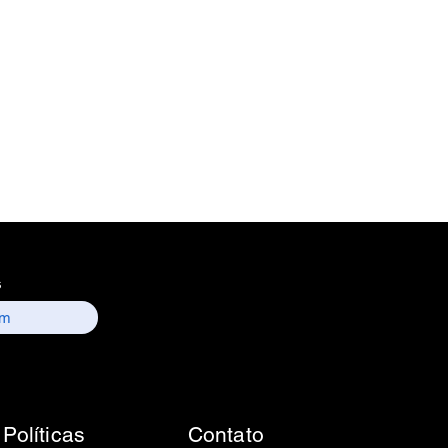
n - India
Count
nformation : Electronics
 157, old lajpat rai market,
 delhi-110006.
ntact details :
 / sales01@escmedicams.com
s
Políticas
Contato