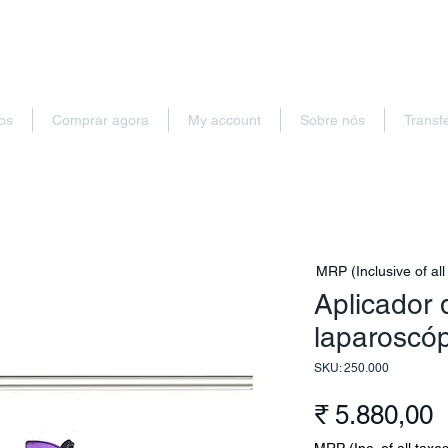
os
Comprar agora
My account
Sobre nós
Transf
MRP (Inclusive of all
Aplicador 
laparoscó
SKU: 250.000
P
₹ 5.880,00