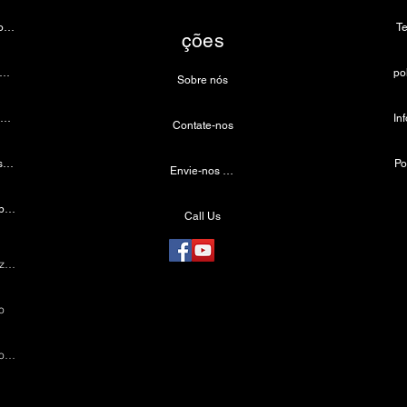
Câmera de endoscopia
T
ções
âmera de microscópio 4k
Sobre nós
Fonte de luz LED médica
Contate-nos
Farol odontológico sem fio
Po
Envie-nos um e-mail
Câmera Laparoscópica
Call Us
Máquina de cauterização
o
Instrumentos Laparoscópicos