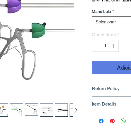
MRP (Inc. of all taxes
Mandíbula
*
Selecionar
Quantidade
*
Adici
Return Policy
Returnable upto 7
Item Details
Know More
Brand Name - 
Manufacturer/Pa
Centre