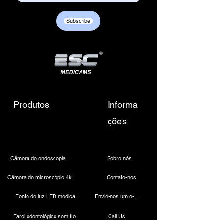
Customer care contact details :
+917217838586 /
Subscribe
sales01@escmedicams.com
Produtos
Informa
ções
Câmera de endoscopia
Sobre nós
Câmera de microscópio 4k
Contate-nos
Fonte de luz LED médica
Envie-nos um e-mail
Farol odontológico sem fio
Call Us