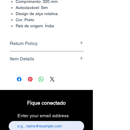
Comprimento: 320 mm.
Autoclavável: Sim
Design de alça rotativa
Cor: Preto
País de origem: Índia
Return Policy
Returnable upto 7 Days.
Item Details
Know More
Brand Name - ESC Medicams
Manufacturer/Packer -
Electronics Services Centre
Country of Origin - India
Unit Count - 1 Count
Fique conectado
Packer Contact Information :
Electronics Services Centre,
Enter your email address
157, old lajpat rai market,
chandni chowk, delhi-110006.