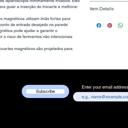
 de laparoscopia minimamente invasiva. Eles
ara guiar a inserção do trocarte e melhorar
Item Details
es magnéticos utilizam ímãs fortes para
Brand Name - 
o ponto de entrada desejado na parede
Manufacturer/Pa
nética pode ajudar a garantir o
Centre
r o risco de ferimentos não intencionais
Country of Origi
Unit Count - 1 
rocartes magnéticos são projetados para
Packer Contact I
ante a inserção, guiando o trocarte ao
Services Centre,
minado.
tema de orientação magnética proporciona
chandni chowk,
serção do trocarte, permitindo uma entrada
Customer care co
abdominal.
+917217838586
 magnéticos são compatíveis com
Enter your email addres
roscópicos padrão, permitindo uma
Subscribe
ações cirúrgicas existentes.
s laparoscópicos magnéticos são projetados
 operação intuitiva e configuração mínima
nta afiada (a haste interna) alojado dentro
na)