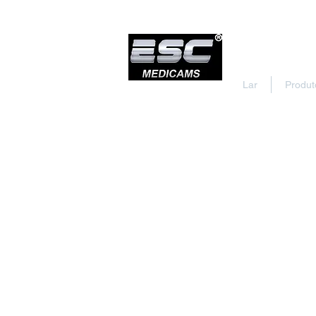
Lar
Produt