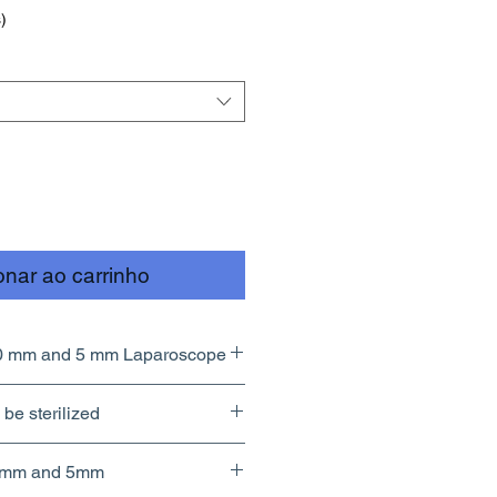
)
onar ao carrinho
10 mm and 5 mm Laparoscope
be sterilized
10mm and 5mm