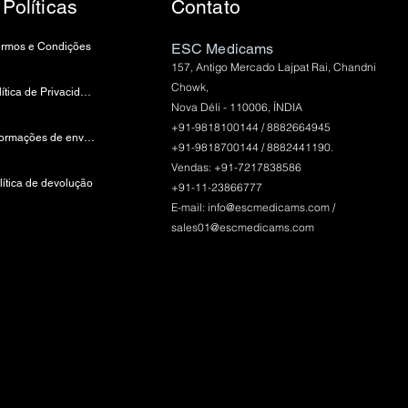
Políticas
Contato
ermos e Condições
ESC Medicams
157, Antigo Mercado Lajpat Rai, Chandni
Chowk,
política de Privacidade
Nova Déli - 110006, ÍNDIA
+91-9818100144 / 8882664945
Informações de envio e pagamento
+91-9818700144 / 8882441190.
Vendas: +91-7217838586
lítica de devolução
+91-11-23866777
E-mail:
info@escmedicams.com
/
sales01@escmedicams.com