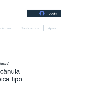
Login
erências
Contate-nos
Apoiar
 taxes)
 cânula
ica tipo
reço