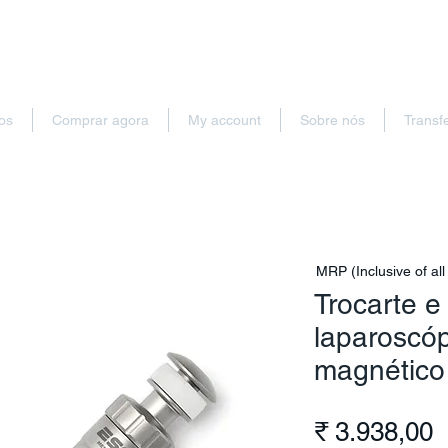
os
Comprar agora
My account
Sobre nós
Transf
MRP (Inclusive of all
Trocarte e
laparoscóp
magnético
P
₹ 3.938,00