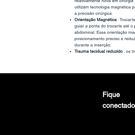
relativamente nova em cirurgia
utilizam tecnologia magnética p
a precisão cirúrgica.
Orientação Magnética
: Trocart
guiar a ponta do trocarte até 
abdominal. Essa orientação mag
posicionamento preciso e reduzi
durante a inserção.
Trauma tecidual reduzido
: os t
minimizar o trauma tecidual dur
longo de um caminho predeter
Estabilidade aprimorada
: o sis
maior estabilidade durante a in
mais suave através da parede 
Compatibilidade
: Os trocartes
Fique
instrumentos e acessórios lapa
integração perfeita em configur
conectado
Facilidade de uso
: os trocarte
para serem fáceis de usar, com
necessária.
Consiste em um obturador de po
de uma cânula (a bainha exter