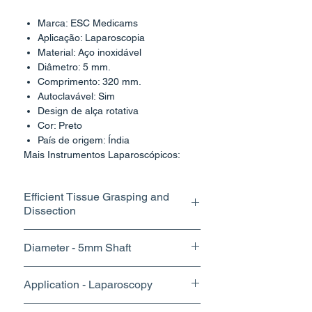
Marca: ESC Medicams
Aplicação: Laparoscopia
Material: Aço inoxidável
Diâmetro: 5 mm.
Comprimento: 320 mm.
Autoclavável: Sim
Design de alça rotativa
Cor: Preto
País de origem: Índia
Mais Instrumentos Laparoscópicos:
COMPRE AGORA
Nossos instrumentos laparoscópicos
Efficient Tissue Grasping and
Maryland Grasper Dissector foram
Dissection
projetados para fornecer aos cirurgiões
a precisão e a versatilidade necessárias
The fine tips and precise control of
para uma ampla gama de
Diameter - 5mm Shaft
our grasper dissector enable
procedimentos minimamente invasivos.
surgeons to perform delicate
Desbloqueando a precisão: Dissector
With its slim profile and optimal jaw
Application - Laparoscopy
Maryland Grasper Laparoscópico
dissections with accuracy,
design, our grasper offers excellent
Na vanguarda da instrumentação
minimizing trauma to surrounding
visibility within the surgical field,