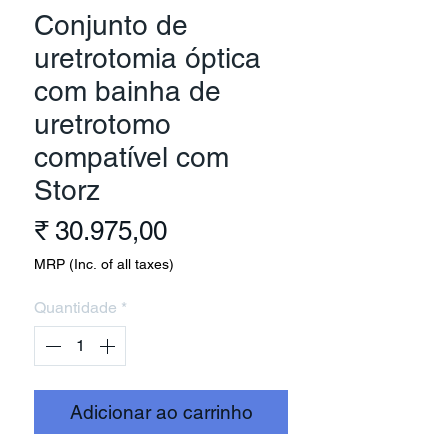
Conjunto de
uretrotomia óptica
com bainha de
uretrotomo
compatível com
Storz
Preço
₹ 30.975,00
MRP (Inc. of all taxes)
Quantidade
*
Adicionar ao carrinho