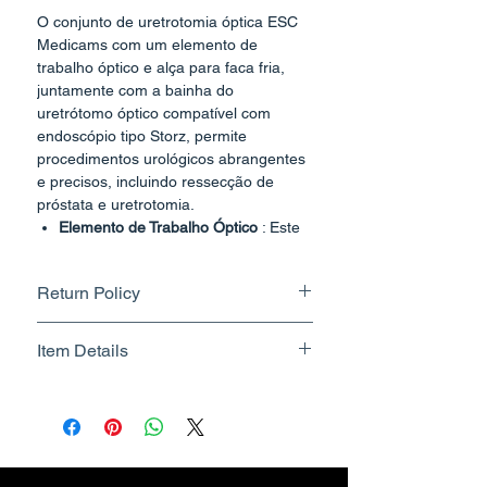
O conjunto de uretrotomia óptica ESC
Medicams com um elemento de
trabalho óptico e alça para faca fria,
juntamente com a bainha do
uretrótomo óptico compatível com
endoscópio tipo Storz, permite
procedimentos urológicos abrangentes
e precisos, incluindo ressecção de
próstata e uretrotomia.
Elemento de Trabalho Óptico
: Este
componente adiciona versatilidade
ao conjunto ao permitir a ressecção
Return Policy
da próstata usando um laço de faca
eletricamente ativado. O Elemento
Returnable upto 7 Days.
de Trabalho Óptico fornece
Item Details
Know More
visualização clara da próstata e dos
tecidos circundantes, permitindo que
Brand Name - ESC Medicams
os cirurgiões realizem ressecção
Manufacturer/Packer -
precisa com trauma mínimo do
Electronics Services Centre
tecido.
Country of Origin - India
Bainha de Uretrotomo Óptico
: No