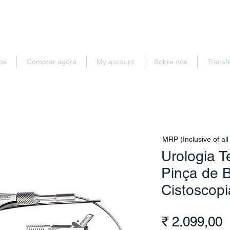
os
Comprar agora
My account
Sobre nós
Transf
MRP (Inclusive of all
Urologia T
Pinça de B
Cistoscopi
P
₹ 2.099,00