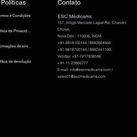
Políticas
Contato
ermos e Condições
ESC Medicams
157, Antigo Mercado Lajpat Rai, Chandni
Chowk,
política de Privacidade
Nova Déli - 110006, ÍNDIA
+91-9818100144 / 8882664945
Informações de envio e pagamento
+91-9818700144 / 8882441190.
Vendas: +91-7217838586
lítica de devolução
+91-11-23866777
E-mail:
info@escmedicams.com
/
sales01@escmedicams.com