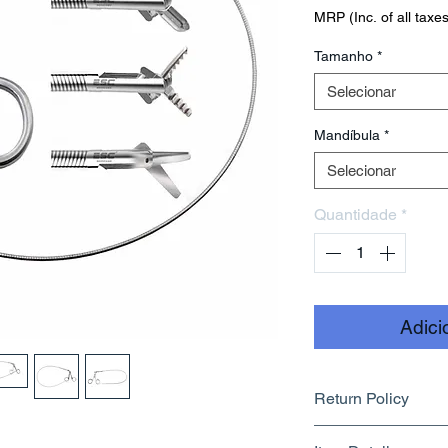
MRP (Inc. of all taxes
Tamanho
*
Selecionar
Mandíbula
*
Selecionar
Quantidade
*
Adici
Return Policy
Returnable upto 7