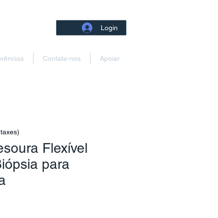
Login
erências
Contate-nos
Apoiar
 taxes)
esoura Flexível
iópsia para
a
reço